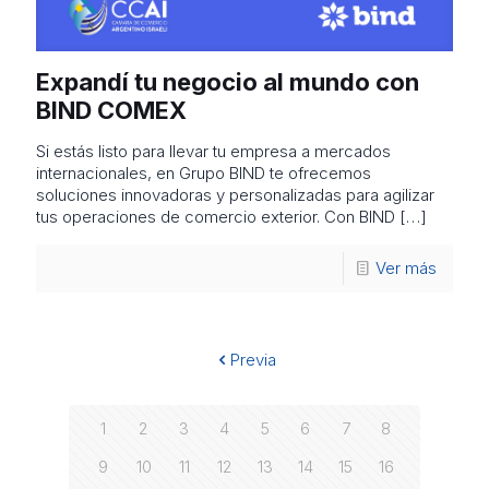
Expandí tu negocio al mundo con
BIND COMEX
Si estás listo para llevar tu empresa a mercados
internacionales, en Grupo BIND te ofrecemos
soluciones innovadoras y personalizadas para agilizar
tus operaciones de comercio exterior. Con BIND
[…]
Ver más
Previa
1
2
3
4
5
6
7
8
9
10
11
12
13
14
15
16