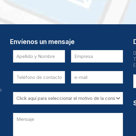
Envíenos un mensaje
D
T
E
s