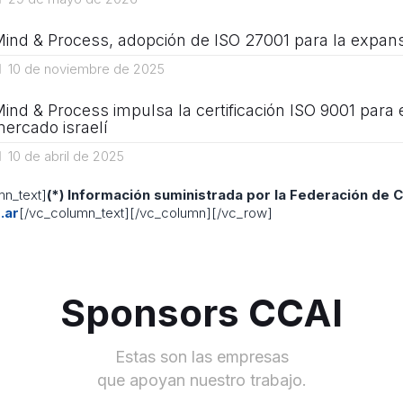
ind & Process, adopción de ISO 27001 para la expans
10 de noviembre de 2025
ind & Process impulsa la certificación ISO 9001 par
ercado israelí
10 de abril de 2025
n_text]
(*) Información suministrada por la Federación de 
.ar
[/vc_column_text][/vc_column][/vc_row]
Sponsors CCAI
Estas son las empresas
que apoyan nuestro trabajo.