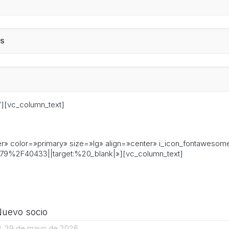
ES
″][vc_column_text]
der» color=»primary» size=»lg» align=»center» i_icon_fontawesome
9%2F40433||target:%20_blank|»][vc_column_text]
uevo socio
29 de mayo de 2026