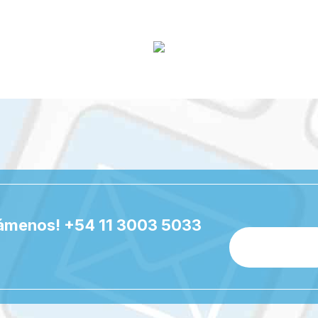
lámenos!
+54 11 3003 5033
Contácteno