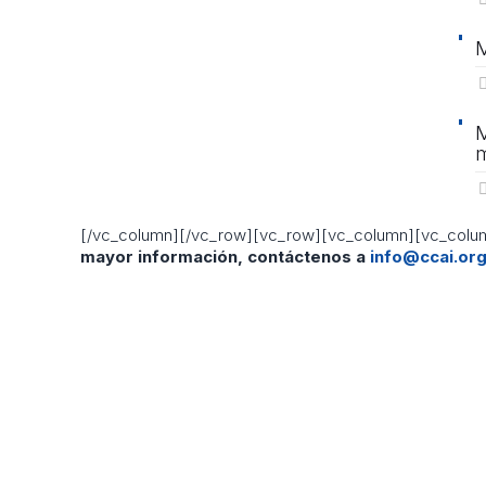
M
M
m
[/vc_column][/vc_row][vc_row][vc_column][vc_colum
mayor información, contáctenos a
info@ccai.org