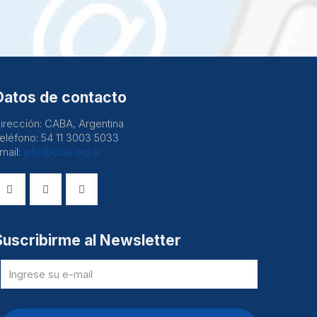
Datos de contacto
irección: CABA, Argentina
eléfono: 54 11 3003 5033
mail:
info@ccai.org.ar
Suscribirme al Newsletter