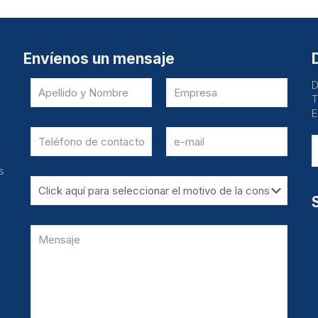
Envíenos un mensaje
D
T
E
s