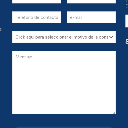
T
E
s