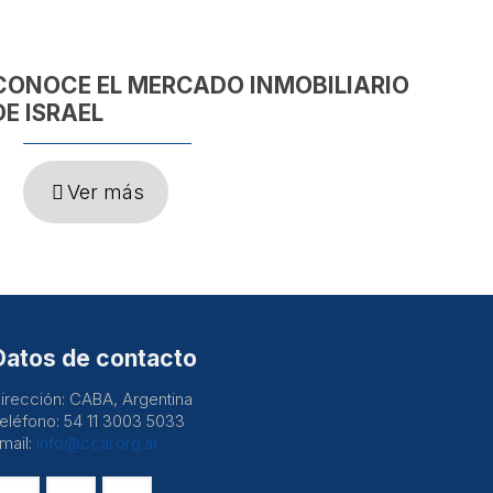
CONOCE EL MERCADO INMOBILIARIO
DE ISRAEL
Ver más
Datos de contacto
irección: CABA, Argentina
eléfono: 54 11 3003 5033
mail:
info@ccai.org.ar